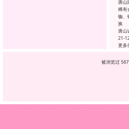
唐山
稀有
铷、
换
唐山
21-1
更多
被浏览过 56