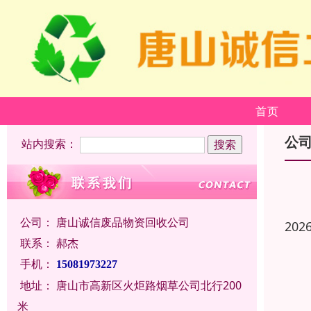
首页
公
站内搜索：
公司：
唐山诚信废品物资回收公司
202
联系：
郝杰
手机：
15081973227
地址：
唐山市高新区火炬路烟草公司北行200
米