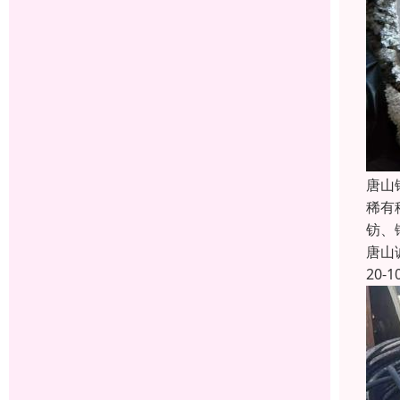
唐山
稀有
钫、
唐山
20-1