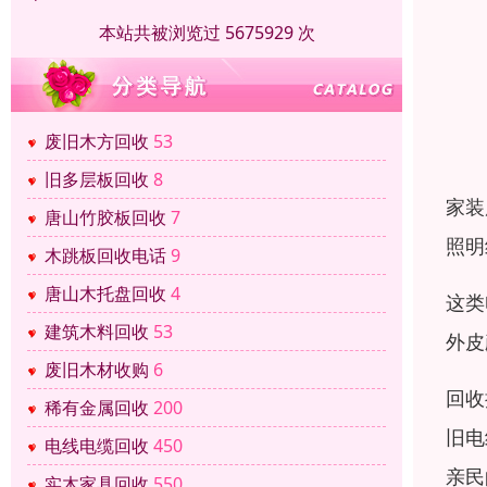
本站共被浏览过 5675929 次
废旧木方回收
53
旧多层板回收
8
家装
唐山竹胶板回收
7
照明
木跳板回收电话
9
唐山木托盘回收
4
这类
建筑木料回收
53
外皮
废旧木材收购
6
回收
稀有金属回收
200
旧电
电线电缆回收
450
亲民
实木家具回收
550