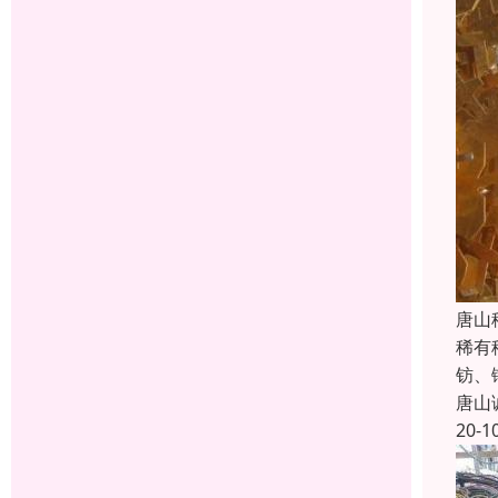
唐山
稀有
钫、
唐山
20-1