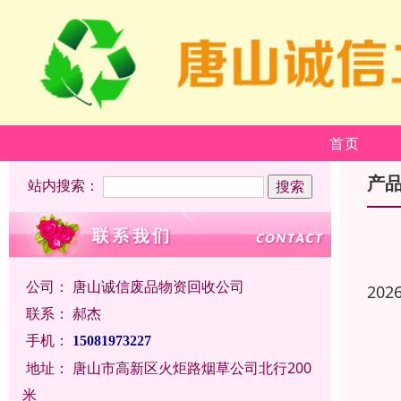
首页
产
站内搜索：
公司：
唐山诚信废品物资回收公司
202
联系：
郝杰
手机：
15081973227
地址：
唐山市高新区火炬路烟草公司北行200
米