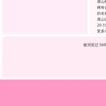
唐山
稀有
的名
唐山
20-1
更多
被浏览过 56