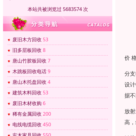
本站共被浏览过 5683574 次
废旧木方回收
53
旧多层板回收
8
价 
唐山竹胶板回收
7
木跳板回收电话
9
分支
唐山木托盘回收
4
设计
建筑木料回收
53
据不
废旧木材收购
6
放射
稀有金属回收
200
高，
电线电缆回收
450
实木家具回收
550