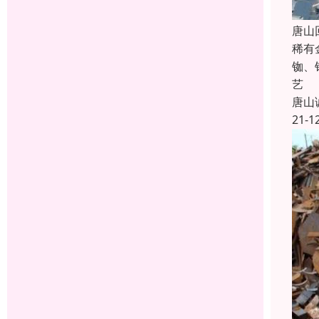
唐山
稀有
铷、
艺
唐山
21-1