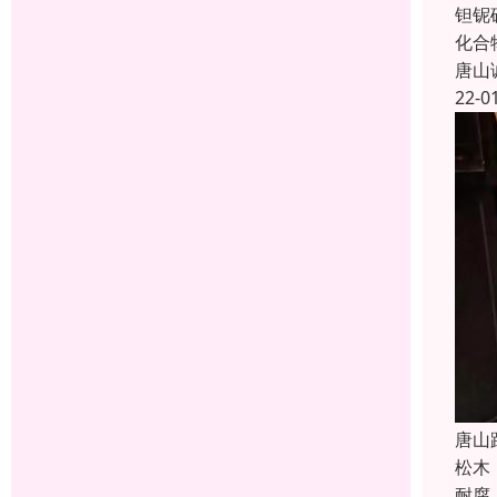
钽铌
化合
唐山
22-0
唐山
松木
耐腐