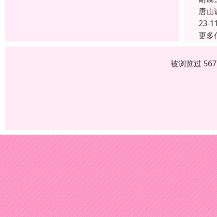
唐山
23-1
更多
被浏览过 56