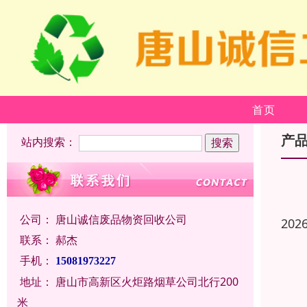
首页
产
站内搜索：
公司：
唐山诚信废品物资回收公司
202
联系：
郝杰
手机：
15081973227
地址：
唐山市高新区火炬路烟草公司北行200
米