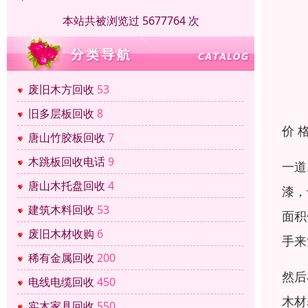
本站共被浏览过 5677764 次
废旧木方回收
53
旧多层板回收
8
价 
唐山竹胶板回收
7
木跳板回收电话
9
一道
唐山木托盘回收
4
漆，
建筑木料回收
53
面积
废旧木材收购
6
手来
稀有金属回收
200
然后
电线电缆回收
450
木材
实木家具回收
550